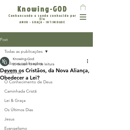
Knowing-GOD
Conhencendo e sendo conhecido por
Ele
AMOR • GRAÇA • INTIMIDADE
Post
Todas as publicações
Knowing-God
Todas as publicações
25 de abr.
13 min de leitura
Devem os Cristãos, da Nova Aliança,
Resenhas
Obedecer a Lei?
O Conhecimento de Deus
Caminhada Cristã
Lei & Graça
Os Últimos Dias
Jesus
Evangelismo