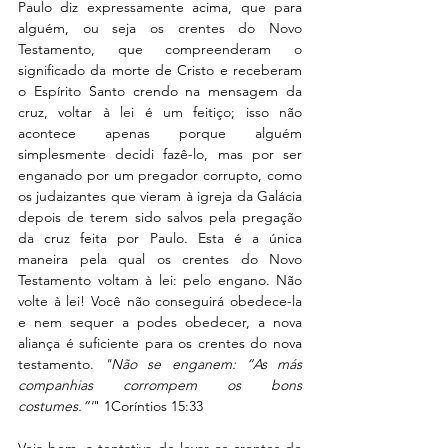
Paulo diz expressamente acima, que para 
alguém, ou seja os crentes do Novo 
Testamento, que compreenderam o 
significado da morte de Cristo e receberam 
o Espírito Santo crendo na mensagem da 
cruz, voltar à lei é um feitiço; isso não 
acontece apenas porque alguém 
simplesmente decidi fazê-lo, mas por ser 
enganado por um pregador corrupto, como 
os judaizantes que vieram à igreja da Galácia 
depois de terem sido salvos pela pregação 
da cruz feita por Paulo. Esta é a única 
maneira pela qual os crentes do Novo 
Testamento voltam à lei: pelo engano. Não 
volte à lei! Você não conseguirá obedece-la 
e nem sequer a podes obedecer, a nova 
aliança é suficiente para os crentes do nova 
testamento. 
"Não se enganem: “As más 
companhias corrompem os bons 
costumes.”'
" 1Coríntios 15:33