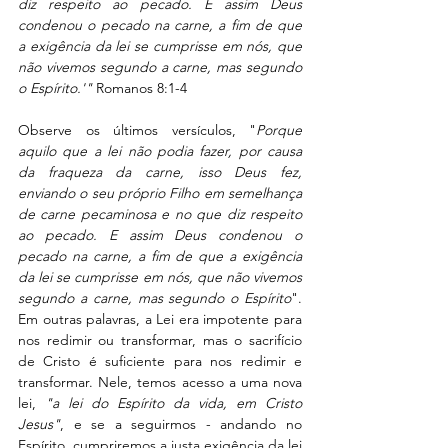
diz respeito ao pecado. E assim Deus 
condenou o pecado na carne, a fim de que 
a exigência da lei se cumprisse em nós, que 
não vivemos segundo a carne, mas segundo 
o Espírito.'"
 Romanos 8:1-4
Observe os últimos versículos, "
Porque 
aquilo que a lei não podia fazer, por causa 
da fraqueza da carne, isso Deus fez, 
enviando o seu próprio Filho em semelhança 
de carne pecaminosa e no que diz respeito 
ao pecado. E assim Deus condenou o 
pecado na carne, a fim de que a exigência 
da lei se cumprisse em nós, que não vivemos 
segundo a carne, mas segundo o Espírito
". 
Em outras palavras, a Lei era impotente para 
nos redimir ou transformar, mas o sacrifício 
de Cristo é suficiente para nos redimir e 
transformar. Nele, temos acesso a uma nova 
lei, 
"a lei do Espírito da vida, em Cristo 
Jesus"
, e se a seguirmos - andando no 
Espírito, cumpriremos a justa exigência da lei 