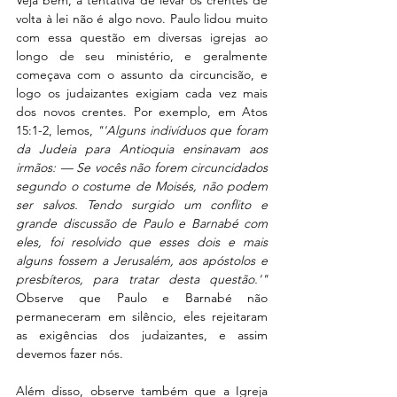
Veja bem, a tentativa de levar os crentes de 
volta à lei não é algo novo. Paulo lidou muito 
com essa questão em diversas igrejas ao 
longo de seu ministério, e geralmente 
começava com o assunto da circuncisão, e 
logo os judaizantes exigiam cada vez mais 
dos novos crentes. Por exemplo, em Atos 
15:1-2, lemos,
 "'Alguns indivíduos que foram 
da Judeia para Antioquia ensinavam aos 
irmãos: — Se vocês não forem circuncidados 
segundo o costume de Moisés, não podem 
ser salvos. Tendo surgido um conflito e 
grande discussão de Paulo e Barnabé com 
eles, foi resolvido que esses dois e mais 
alguns fossem a Jerusalém, aos apóstolos e 
presbíteros, para tratar desta questão.'"
Observe que Paulo e Barnabé não 
permaneceram em silêncio, eles rejeitaram 
as exigências dos judaizantes, e assim 
devemos fazer nós.
Além disso, observe também que a Igreja 