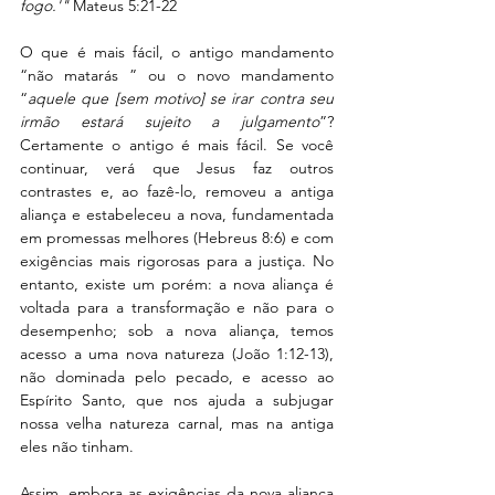
fogo.'"
 Mateus 5:21-22
O que é mais fácil, o antigo mandamento 
“não matarás ” ou o novo mandamento 
“
aquele que [sem motivo] se irar contra seu 
irmão estará sujeito a julgamento
”? 
Certamente o antigo é mais fácil. Se você 
continuar, verá que Jesus faz outros 
contrastes e, ao fazê-lo, removeu a antiga 
aliança e estabeleceu a nova, fundamentada 
em promessas melhores (Hebreus 8:6) e com 
exigências mais rigorosas para a justiça. No 
entanto, existe um porém: a nova aliança é 
voltada para a transformação e não para o 
desempenho; sob a nova aliança, temos 
acesso a uma nova natureza (João 1:12-13), 
não dominada pelo pecado, e acesso ao 
Espírito Santo, que nos ajuda a subjugar 
nossa velha natureza carnal, mas na antiga 
eles não tinham.
Assim, embora as exigências da nova aliança 