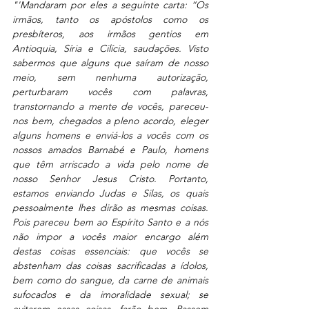
"'Mandaram por eles a seguinte carta: “Os 
irmãos, tanto os apóstolos como os 
presbíteros, aos irmãos gentios em 
Antioquia, Síria e Cilícia, saudações. Visto 
sabermos que alguns que saíram de nosso 
meio, sem nenhuma autorização, 
perturbaram vocês com palavras, 
transtornando a mente de vocês, pareceu-
nos bem, chegados a pleno acordo, eleger 
alguns homens e enviá-los a vocês com os 
nossos amados Barnabé e Paulo, homens 
que têm arriscado a vida pelo nome de 
nosso Senhor Jesus Cristo. Portanto, 
estamos enviando Judas e Silas, os quais 
pessoalmente lhes dirão as mesmas coisas. 
Pois pareceu bem ao Espírito Santo e a nós 
não impor a vocês maior encargo além 
destas coisas essenciais: que vocês se 
abstenham das coisas sacrificadas a ídolos, 
bem como do sangue, da carne de animais 
sufocados e da imoralidade sexual; se 