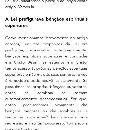
Lei, e explicaremos o porquê ao longo deste 
artigo. Vamos lá.
A Lei prefigurava bênçãos espirituais 
superiores
Como mencionamos brevemente no artigo 
anterior, um dos propósitos da Lei era 
prefigurar, representar antecipadamente, 
bênçãos espirituais superiores encontradas 
em Cristo. Assim, se estamos em Cristo, 
temos acesso às próprias bênçãos espirituais 
superiores e não mais às suas sombras; o véu 
é removido e podemos vê-las claramente. Se 
possuímos as próprias bênçãos superiores, 
então as sombras se tornam 
automaticamente desnecessárias. Por que, 
então, precisaríamos novamente das 
bênçãos menores ou das sombras se já 
temos as superiores? Isso marcaria uma 
regressão e não um progresso, tornando a 
obra de Cristo inútil.