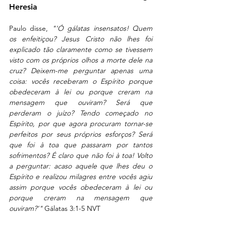
Heresia
Paulo disse, 
"'Ó gálatas insensatos! Quem 
os enfeitiçou? Jesus Cristo não lhes foi 
explicado tão claramente como se tivessem 
visto com os próprios olhos a morte dele na 
cruz? Deixem-me perguntar apenas uma 
coisa: vocês receberam o Espírito porque 
obedeceram à lei ou porque creram na 
mensagem que ouviram? Será que 
perderam o juízo? Tendo começado no 
Espírito, por que agora procuram tornar-se 
perfeitos por seus próprios esforços? Será 
que foi à toa que passaram por tantos 
sofrimentos? É claro que não foi à toa! Volto 
a perguntar: acaso aquele que lhes deu o 
Espírito e realizou milagres entre vocês agiu 
assim porque vocês obedeceram à lei ou 
porque creram na mensagem que 
ouviram?'" 
Gálatas 3:1-5 NVT