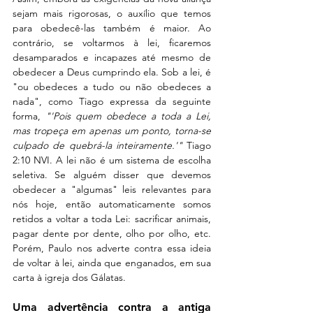
sejam mais rigorosas, o auxílio que temos 
para obedecê-las também é maior. Ao 
contrário, se voltarmos à lei, ficaremos 
desamparados e incapazes até mesmo de 
obedecer a Deus cumprindo ela. Sob a lei, é 
"ou obedeces a tudo ou não obedeces a 
nada", como Tiago expressa da seguinte 
forma, 
"'Pois quem obedece a toda a Lei, 
mas tropeça em apenas um ponto, torna-se 
culpado de quebrá-la inteiramente.'"
 Tiago 
2:10 NVI. A lei não é um sistema de escolha 
seletiva. Se alguém disser que devemos 
obedecer a "algumas" leis relevantes para 
nós hoje, então automaticamente somos 
retidos a voltar a toda Lei: sacrificar animais, 
pagar dente por dente, olho por olho, etc. 
Porém, Paulo nos adverte contra essa ideia 
de voltar à lei, ainda que enganados, em sua 
carta à igreja dos Gálatas.
Uma advertência contra a antiga 