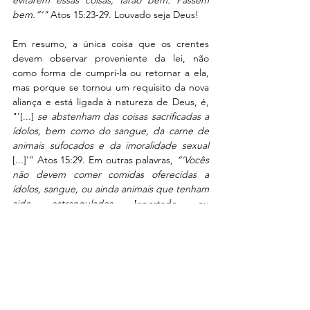
evitarem essas coisas, farão bem. Passem 
bem.”'" 
Atos 15:23-29. Louvado seja Deus!
Em resumo, a única coisa que os crentes 
devem observar proveniente da lei, não 
como forma de cumpri-la ou retornar a ela, 
mas porque se tornou um requisito da nova 
aliança e está ligada à natureza de Deus, é, 
"'[...] 
se abstenham das coisas sacrificadas a 
ídolos, bem como do sangue, da carne de 
animais sufocados e da imoralidade sexual
[...]'" Atos 15:29. Em outras palavras,
 “'Vocês 
não devem comer comidas oferecidas a 
ídolos, sangue, ou ainda animais que tenham 
sido estrangulados 
[apertado ou 
constringido pelo pescoço, especialmente a 
ponto de causar a morte]
. Vocês também 
não devem cometer imoralidades sexuais. 
Vocês farão bem se ficarem longe dessas 
coisas. Passem bem.'"
 Atos 15:29 Versão 
Fácil de Ler. Os líderes da igreja primitiva 
disseram, “
Vocês farão bem se ficarem longe 