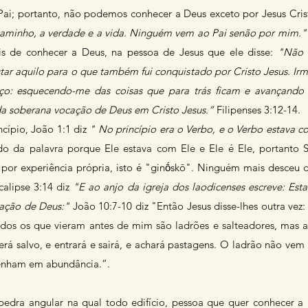
 Pai; portanto, não podemos conhecer a Deus exceto por Jesus Cris
 caminho, a verdade e a vida. Ninguém vem ao Pai senão por mim."
is de conhecer a Deus, na pessoa de Jesus que ele disse:
"Não 
star aquilo para o que também fui conquistado por Cristo Jesus. Ir
ço: esquecendo-me das coisas que para trás ficam e avançando
da soberana vocação de Deus em Cristo Jesus.”
Filipenses 3:12-14.
ncípio, João 1:1 diz
"
No princípio era o Verbo, e o Verbo estava c
do da palavra porque Ele estava com Ele e Ele é Ele, portanto 
or experiência própria, isto é "ginṓskō".
Ninguém mais desceu do
calipse 3:14 diz
"E ao anjo da igreja dos laodicenses escreve: Es
riação de Deus:"
João 10:7-10 diz "Então Jesus disse-lhes outra ve
odos os que vieram antes de mim são ladrões e salteadores, mas a
rá salvo, e entrará e sairá, e achará pastagens. O ladrão não vem 
tenham em abundância.”.
pedra angular na qual todo edifício, pessoa que quer conhecer a 