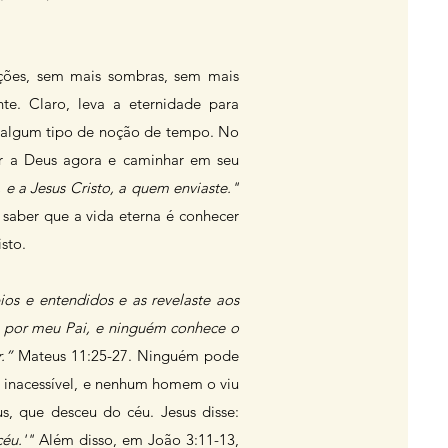
ções, sem mais sombras, sem mais
e. Claro, leva a eternidade para
s algum tipo de noção de tempo. No
r a Deus agora e caminhar em seu
 e a Jesus Cristo, a quem enviaste."
 saber que a vida eterna é conhecer
sto.
ios e entendidos e as revelaste aos
s por meu Pai, e ninguém conhece o
.”
Mateus 11:25-27. Ninguém pode
z inacessível, e nenhum homem o viu
s, que desceu do céu. Jesus disse:
éu.'"
Além disso, em João 3:11-13,