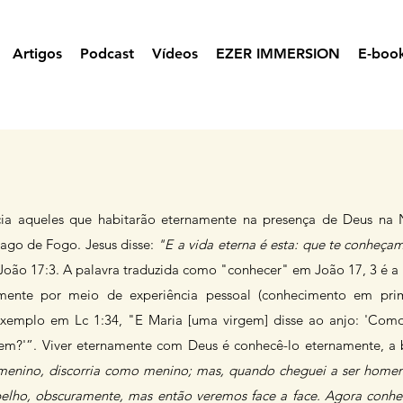
Artigos
Podcast
Vídeos
EZER IMMERSION
E-boo
ia aqueles que habitarão eternamente na presença de Deus na 
ago de Fogo. Jesus disse:
"E a vida eterna é esta: que te conheçam,
oão 17:3. A palavra traduzida como "conhecer" em João 17, 3 é a 
lmente por meio de experiência pessoal (conhecimento em pri
exemplo em Lc 1:34, "E Maria [uma virgem] disse ao anjo: 'Como
em?'”. Viver eternamente com Deus é conhecê-lo eternamente, a b
menino, discorria como menino; mas, quando cheguei a ser homem
ho, obscuramente, mas então veremos face a face. Agora conhe