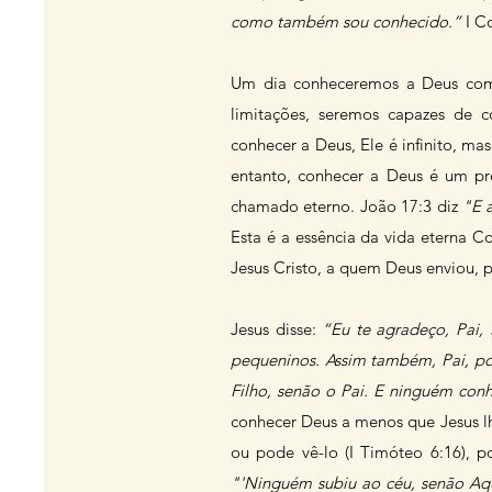
como também sou conhecido.”
I Co
Um dia conheceremos a Deus como
limitações, seremos capazes de 
conhecer a Deus, Ele é infinito, 
entanto, conhecer a Deus é um p
chamado eterno. João 17:3 diz
"E a
Esta é a essência da vida eterna 
Jesus Cristo, a quem Deus enviou, 
Jesus disse:
“Eu te agradeço, Pai, 
pequeninos. Assim também, Pai, po
Filho, senão o Pai. E ninguém conh
conhecer Deus a menos que Jesus lh
ou pode vê-lo (I Timóteo 6:16), p
"'Ninguém subiu ao céu, senão Aqu