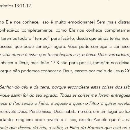
ríntios 13:11-12.
 Ele nos conhece, isso é muito emocionante! Sem mais distra
conhecê-Lo completamente, como Ele nos conhece completament
mas teremos todo o "tempo" para fazê-lo, desde que ainda tenhamo
rocesso que pode começar agora. Você pode começar a conhece
 vida eterna é esta: que te conheçam a ti, o único Deus verdadeiro,
Conhecer a Deus, mas João 17:3 não para por aí, também nos deixa
porque não podemos conhecer a Deus, exceto por meio de Jesus Cri
Senhor do céu e da terra, porque escondeste estas coisas dos sáb
rque assim foi do teu agrado. Todas as coisas me foram entregue
ece o Pai, senão o Filho, e aquele a quem o Filho o quiser revelar
e revele Deus. Pense nisso, Deus habita no céu, em um lugar de lu
ortanto, ninguém pode revelá-lo a nós, exceto Aquele que é Jesu
ele que desceu do céu, a saber, o Filho do Homem que está no c