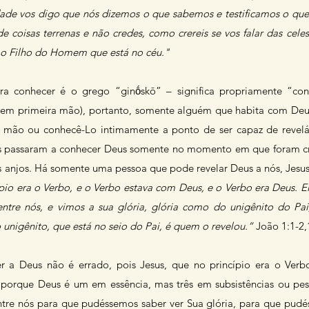
ade vos digo que nós dizemos o que sabemos e testificamos o que 
de coisas terrenas e não credes, como crereis se vos falar das cel
, o Filho do Homem que está no céu."
a conhecer é o grego “ginṓskō” – significa propriamente “con
o em primeira mão), portanto, somente alguém que habita com De
 mão ou conhecê-Lo intimamente a ponto de ser capaz de revel
es passaram a conhecer Deus somente no momento em que foram cr
s anjos. Há somente uma pessoa que pode revelar Deus a nós, Jesu
pio era o Verbo, e o Verbo estava com Deus, e o Verbo era Deus. Ele
ntre nós, e vimos a sua glória, glória como do unigênito do Pai,
unigênito, que está no seio do Pai, é quem o revelou.”
João 1:1-2,
r a Deus não é errado, pois Jesus, que no princípio era o Verbo
porque Deus é um em essência, mas três em subsistências ou pes
entre nós para que pudéssemos saber ver Sua glória, para que pud