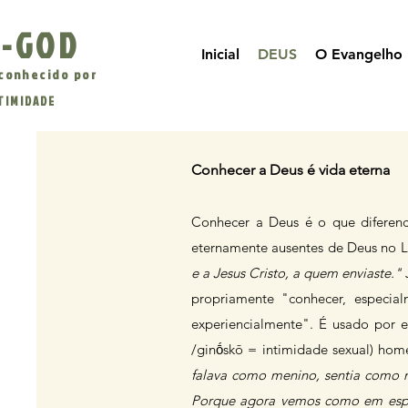
-GOD
Inicial
DEUS
O Evangelho
conhecido por
NTIMIDADE
Conhecer a Deus é vida eterna
Conhecer a Deus é o que diferenc
eternamente ausentes de Deus no L
e a Jesus Cristo, a quem enviaste."
J
propriamente "conhecer, especia
experiencialmente". É usado por 
/ginṓskō = intimidade sexual) hom
falava como menino, sentia como 
Porque agora vemos como em espel