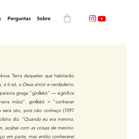
k
Perguntas
Sobre
Nova Terra daqueles que habitarão
 a ti só, o Deus único e verdadeiro,
palavra grega "ginṓskō" — significa
meira mão)". ginṓskō = "conhecer
 será isto, pois não conheço (1097
íblia diz:
“Quando eu era menino,
, acabei com as coisas de menino.
ço em parte, mas então conhecerei