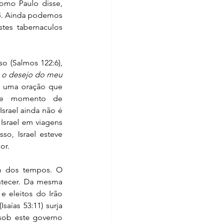
eterna em sua plenitude, aleluia; mas como isso não aconteceu, podemos dizer como Paulo disse, 
24. Ainda podemos 
es tabernaculos 
o (Salmos 122:6), 
, o desejo do meu 
é uma oração que 
te momento de 
srael ainda não é 
srael em viagens 
so, Israel esteve 
or. 
m dos tempos. O 
ntecer. Da mesma 
 eleitos do Irão 
aías 53:11) surja 
sob este governo 