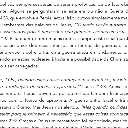
ael são sempre suspeitas de serem proféticas, ou de fato ela
erente. Alguns se perguntaram se está era ou não a Guerra
 38, que envolve a Persia, actual Irão; outros simplesmente man
e lembraram das palavras de Jesus, 
"'Quando vocês ouvirem fa
 assustados; pois é necessário que primeiro aconteçam estas 
21:9. Esta guerra, como muitas outras, cumpriu este sinal que 
os estão a ser dos mais intensos em termos de guerras e ru
rra entre Israel e o Irã, uma guerra ainda em andamento ent
endo ameaças nucleares à Índia e a possibilidade da China atac
o a ser carregados.
e,
 "'Ora, quando estas coisas começarem a acontecer, levante
e a redenção de vocês se aproxima.'" 
Lucas 21:28. Apesar 
eus rumores trarão, devemos por outro lado também ficar espe
os com o Noivo de aproxima. A guerra entre Israel e Irã 
stava próximo. Mas Jesus nos alertou, 
"Mas quando ouvirdes f
steis; porque primeiro é necessário que essas coisas aconteç
ucas 21:9. Graças a Deus um cessar-fogo foi negociado, mas c
do que nunca. Irão, Israel e o Oriente Médio estão calmos, 