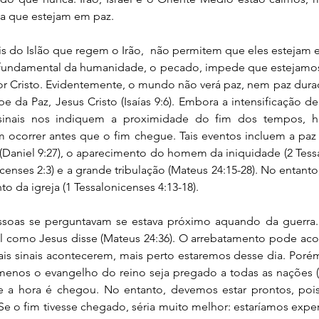
ca que estejam em paz. 
s do Islão que regem o Irão,  não permitem que eles estejam e
 fundamental da humanidade, o pecado, impede que estejamo
por Cristo. Evidentemente, o mundo não verá paz, nem paz durad
ipe da Paz, Jesus Cristo (Isaías 9:6). Embora a intensificação d
sinais nos indiquem a proximidade do fim dos tempos, há
 ocorrer antes que o fim chegue. Tais eventos incluem a paz
(Daniel 9:27), o aparecimento do homem da iniquidade (2 Tessal
icenses 2:3) e a grande tribulação (Mateus 24:15-28). No entanto
o da igreja (1 Tessalonicenses 4:13-18). 
ssoas se perguntavam se estava próximo aquando da guerra
al como Jesus disse (Mateus 24:36). O arrebatamento pode aco
s sinais acontecerem, mais perto estaremos desse dia. Porém,
menos o evangelho do reino seja pregado a todas as nações (M
 a hora é chegou. No entanto, devemos estar prontos, poi
e o fim tivesse chegado, séria muito melhor: estaríamos expe