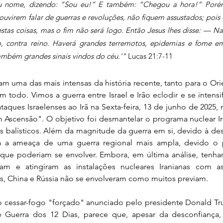
 nome, dizendo: “Sou eu!” E também: “Chegou a hora!” Porém
uvirem falar de guerras e revoluções, não fiquem assustados; pois 
tas coisas, mas o fim não será logo. Então Jesus lhes disse: — Naç
o, contra reino. Haverá grandes terremotos, epidemias e fome em 
ambém grandes sinais vindos do céu.'"
 Lucas 21:7-11
am uma das mais intensas da história recente, tanto para o O
odo. Vimos a guerra entre Israel e Irão eclodir e se intensifi
taques Israelenses ao Irã na Sexta-feira, 13 de junho de 2025
Ascensão". O objetivo foi desmantelar o programa nuclear I
is balísticos. Além da magnitude da guerra em si, devido à des
a a ameaça de uma guerra regional mais ampla, devido o p
s que poderiam se envolver. Embora, em última análise, tenha
m e atingiram as instalações nucleares Iranianas com a
s, China e Rússia não se envolveram como muitos previam.
cessar-fogo "forçado" anunciado pelo presidente Donald Tru
Guerra dos 12 Dias, parece que, apesar da desconfiança, 