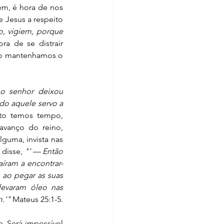
em, é hora de nos 
 Jesus a respeito 
o, vigiem, porque 
ra de se distrair 
ão mantenhamos o 
o senhor deixou 
o aquele servo a 
nto temos tempo, 
vanço do reino, 
uma, invista nas 
disse, 
"' — Então 
íram a encontrar-
ao pegar as suas 
levaram óleo nas 
.'"
 Mateus 25:1-5. 
. Será impossível 