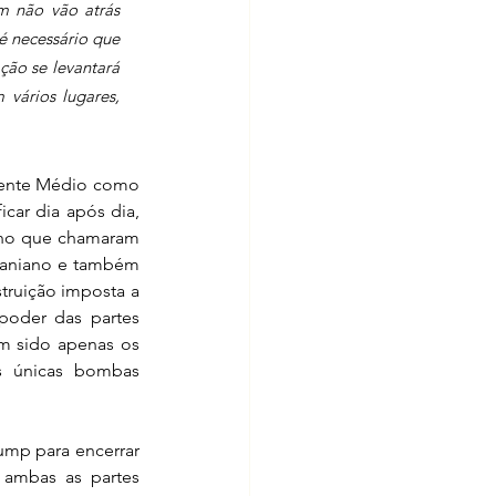
 não vão atrás 
é necessário que 
ão se levantará 
vários lugares, 
riente Médio como 
car dia após dia, 
, no que chamaram 
raniano e também 
truição imposta a 
oder das partes 
m sido apenas os 
s únicas bombas 
mp para encerrar 
ambas as partes 