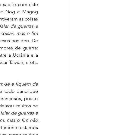
s são, e com este 
 de Gog e Magog 
tiveram as coisas 
lar de guerras e 
coisas, mas o fim 
Jesus nos deu. De 
mores de guerra: 
re a Ucrânia e a 
ar Taiwan, e etc. 
m-se e fiquem de 
de todo dano que 
rançosos, pois o 
deixou muitos se 
alar de guerras e 
am, mas 
o fim não 
ertamente estamos 
mas, como muitos 