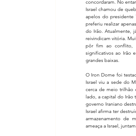
concordaram. No entant
Israel chamou de quebr
apelos do presidente T
preferiu realizar apena
do Irão. Atualmente, 
reivindicam vitória. Mu
pôr fim ao conflito,
significativos ao Irã
grandes baixas.
O Iron Dome foi testad
Israel viu a sede do M
cerca de meio trilhão 
lado, a capital do Irã
governo Iraniano destru
Israel afirma ter destr
armazenamento de mís
ameaça a Israel, junta