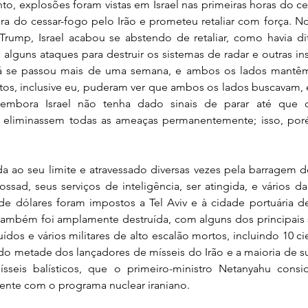
o, explosões foram vistas em Israel nas primeiras horas do ce
a do cessar-fogo pelo Irão e prometeu retaliar com força. No
rump, Israel acabou se abstendo de retaliar, como havia dito
s alguns ataques para destruir os sistemas de radar e outras ins
já se passou mais de uma semana, e ambos os lados mantêm
itos, inclusive eu, puderam ver que ambos os lados buscavam, e
 embora Israel não tenha dado sinais de parar até que 
o e eliminassem todas as ameaças permanentemente; isso, poré
a ao seu limite e atravessado diversas vezes pela barragem de
ossad, seus serviços de inteligência, ser atingida, e vários d
de dólares foram impostos a Tel Aviv e à cidade portuária de
o também foi amplamente destruída, com alguns dos principais s
ídos e vários militares de alto escalão mortos, incluindo 10 cie
uído metade dos lançadores de mísseis do Irão e a maioria de su
seis balísticos, que o primeiro-ministro Netanyahu consi
mente com o programa nuclear iraniano.