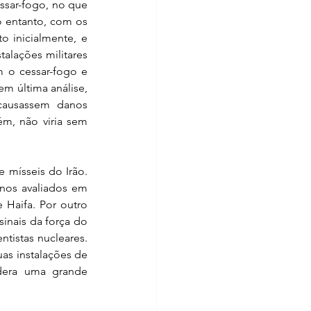
ssar-fogo, no que 
 entanto, com os 
 inicialmente, e 
talações militares 
 o cessar-fogo e 
m última análise, 
causassem danos 
m, não viria sem 
 mísseis do Irão. 
anos avaliados em 
 Haifa. Por outro 
inais da força do 
ntistas nucleares. 
as instalações de 
dera uma grande 