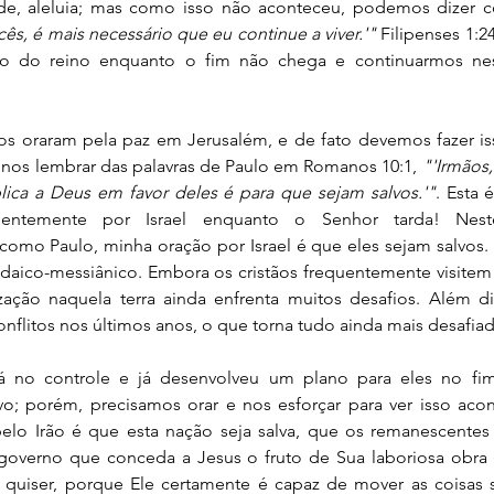
ês, é mais necessário que eu continue a viver.'" 
Filipenses 1:
ço do reino enquanto o fim não chega e continuarmos nest
os oraram pela paz em Jerusalém, e de fato devemos fazer iss
s lembrar das palavras de Paulo em Romanos 10:1, 
"'Irmãos
lica a Deus em favor deles é para que sejam salvos.'"
. Esta 
uentemente por Israel enquanto o Senhor tarda! Nes
como Paulo, minha oração por Israel é que eles sejam salvos. I
aico-messiânico. Embora os cristãos frequentemente visitem I
zação naquela terra ainda enfrenta muitos desafios. Além dis
nflitos nos últimos anos, o que torna tudo ainda mais desafiad
á no controle e já desenvolveu um plano para eles no fi
vo; porém, precisamos orar e nos esforçar para ver isso aco
elo Irão é que esta nação seja salva, que os remanescentes e
overno que conceda a Jesus o fruto de Sua laboriosa obra (Is
s quiser, porque Ele certamente é capaz de mover as coisas 