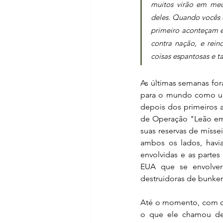
muitos virão em meu
deles. Quando vocês o
primeiro aconteçam es
contra nação, e rein
coisas espantosas e t
As últimas semanas for
para o mundo como um t
depois dos primeiros a
de Operação "Leão em 
suas reservas de mísse
ambos os lados, havi
envolvidas e as parte
EUA que se envolvera
destruidoras de bunker
Até o momento, com o 
o que ele chamou de 