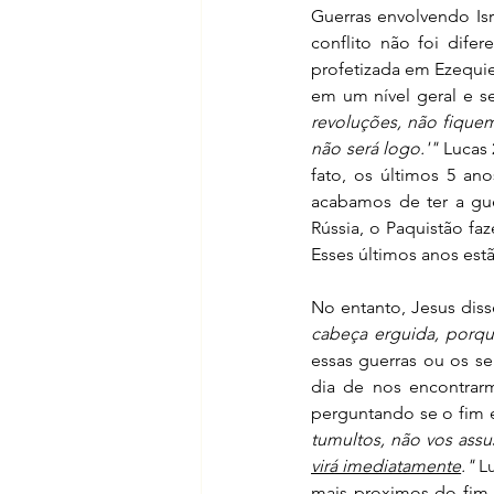
Guerras envolvendo Isr
conflito não foi dif
profetizada em Ezequiel
em um nível geral e s
revoluções, não fiquem
não será logo.'"
 Lucas 
fato, os últimos 5 an
acabamos de ter a gue
Rússia, o Paquistão faz
Esses últimos anos estã
No entanto, Jesus diss
cabeça erguida, porqu
essas guerras ou os s
dia de nos encontrarm
perguntando se o fim e
tumultos, não vos assu
virá imediatamente
."
 L
mais proximos do fim 