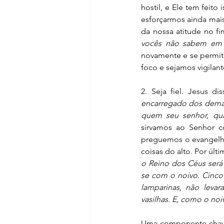
hostil, e Ele tem feit
esforçarmos ainda mais,
da nossa atitude no fi
vocês não sabem em q
novamente e se permiti
foco e sejamos vigilant
2. Seja fiel. Jesus dis
encarregado dos demais
quem seu senhor, qua
sirvamos ao Senhor c
preguemos o evangelho
coisas do alto. Por últ
o Reino dos Céus será 
se com o noivo. Cinco 
lamparinas, não levar
vasilhas. E, como o no
Uma componente-chave d