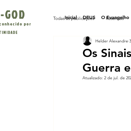
-GOD
Inicial
DEUS
O Evangelho
Todas as publicações
Resenhas
conhecido por
NTIMIDADE
Helder Alexandre
Jesus
Evangelismo
Os Sinai
Guerra en
Atualizado:
2 de jul. de 20