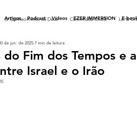
Artigos
Podcast
Vídeos
EZER IMMERSION
E-boo
O Conhecimento de Deus
Caminhada Cristã
Lei & Gr
30 de jun. de 2025
7 min de leitura
s do Fim dos Tempos e a
tre Israel e o Irão
25