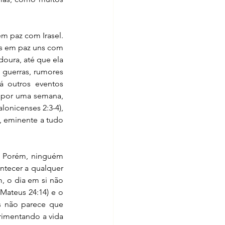
m paz com Irasel. 
s em paz uns com 
oura, até que ela 
e guerras, rumores 
 outros eventos 
 por uma semana, 
onicenses 2:3-4), 
, eminente a tudo 
. Porém, ninguém 
ntecer a qualquer 
 o dia em si não 
ateus 24:14) e o 
s não parece que 
rimentando a vida 