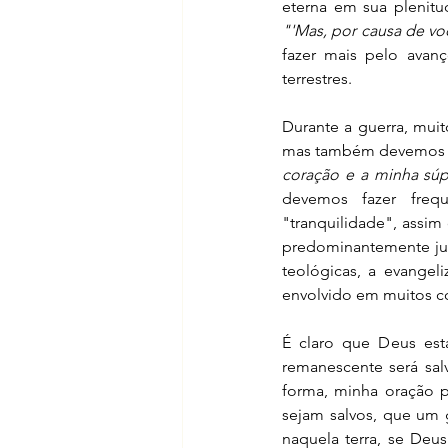
"'Mas, por causa de voc
fazer mais pelo avan
terrestres. 
Durante a guerra, muit
mas também devemos no
coração e a minha súp
devemos fazer freq
"tranquilidade", assim 
predominantemente jud
teológicas, a evangeli
envolvido em muitos co
É claro que Deus est
remanescente será sal
forma, minha oração p
sejam salvos, que um g
naquela terra, se Deu