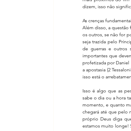
dizem, isso não signifi
As crenças fundamentai
Além disso, a questão
os outros, se não for 
seja trazida pelo Prínc
de guerras e outros 
importantes que devem
profetizada por Daniel 
a apostasia (2 Tessalon
isso está o arrebatament
Isso é algo que as pe
sabe o dia ou a hora t
momento, e quanto mai
chegará até que pelo 
próprio Deus diga que
estamos muito longe! S