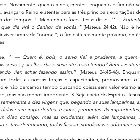
o isso. Novamente, quanto a nós, crentes, enquanto o fim não v
 avançar o Reino e atentar para as três principais exortações de
m dos tempos: 1. Mantenha o foco. Jesus disse, 
"' — Portant
ue dia virá o Senhor de vocês.'"
 (Mateus 24:42). Não é ho
r viver uma vida "normal"; o fim está realmente próximo, ent
es.
se, 
"' — Quem é, pois, o servo fiel e prudente, a quem 
 servos, para lhes dar o sustento a seu tempo? Bem-aventurad
ndo vier, achar fazendo assim.'
" (Mateus 24:45-46). Enqua
om todas as nossas forças e capacidades, promovamos o a
 e não percamos tempo buscando coisas sem valor eterno alg
imo, mas não menos importante, 3. Seja cheio do Espírito. Jesus 
semelhante a dez virgens que, pegando as suas lamparinas, sa
delas eram imprudentes, e cinco, prudentes. As imprudentes, 
am óleo consigo, mas as prudentes, além das lamparinas, 
ivo estava demorando, todas ficaram sonolentas e adormeceram
os últimos dias é ser cheio do Espírito, não ficar sem azeite